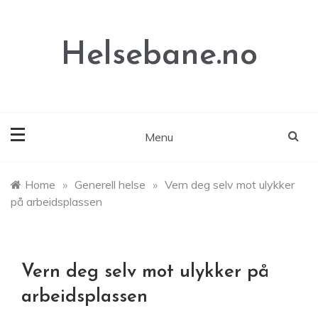
Skip
to
content
Helsebane.no
Menu
Home
»
Generell helse
»
Vern deg selv mot ulykker
på arbeidsplassen
Vern deg selv mot ulykker på
arbeidsplassen